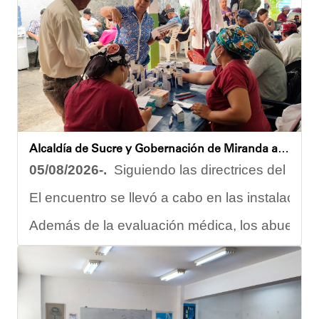
Vladimir Blanco, abogado y participante activo 
El programa "Café con Leyes" se consolida como 
Oskarina Rosso.
Alcaldía de Sucre y Gobernación de Miranda atendieron a más de 100 adultos mayores en Petare
05/08/2026-.
Siguiendo las directrices del Ejec
El encuentro se llevó a cabo en las instalacion
Además de la evaluación médica, los abuelos dis
Carmen Herrera, integrante activa de esta Casa
“Tengo una excelente atención por parte del e