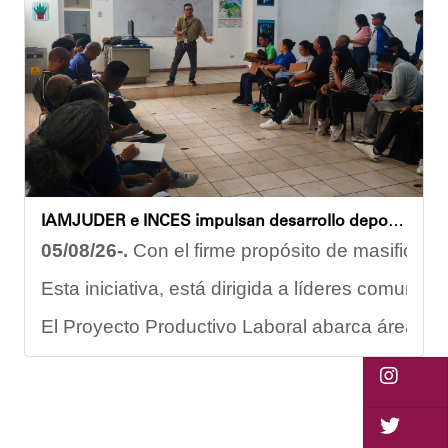
Gracias al trabajo articulado de un equipo mult
Anyelimar Sierra.
IAMJUDER e INCES impulsan desarrollo deportivo con nuevos talleres de formación para promotores
05/08/26-.
Con el firme propósito de masificar l
Esta iniciativa, está dirigida a líderes comuni
El Proyecto Productivo Laboral abarca áreas fun
Este programa no solo abarca el rendimiento fí
"La formación de promotores deportivos represen
En este sentido, Nerys Arraiz aspirante a promo