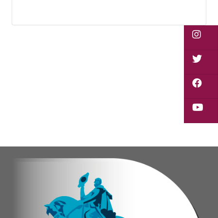
Las obras en ejecución contemplan
la pintura 
El alcalde Diógenes Lara expresó sus palabras d
"
Damos las gracias por esta recuperación en el 
​Por su parte, el gobernador del estado Miranda,
​"Tenemos un desafío en todo el estado Miranda 
Finalmente, el ministro de Educación, Héctor Ro
Esta jornada ratifica el esfuerzo articulado en
Joshua Piña.