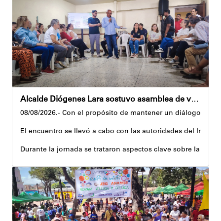
Precisamente, el Plan Vacacional Venezuela RÍE 2026 es frut
Andyvell Román
Alcalde Diógenes Lara sostuvo asamblea de vecinos con juntas de condominio de Palo Verde
08/08/2026.- Con el propósito de mantener un diálogo direct
El encuentro se llevó a cabo con las autoridades del Instit
Durante la jornada se trataron aspectos clave sobre la reco
El alcalde tomó nota de las quejas, sugerencias y solicitu
Además, estas acciones se ejecutan en articulación con los 
Andyvell Román