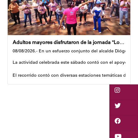
Adultos mayores disfrutaron de la jornada "Los abuelos ríen, Venezuela ríe"
08/08/2026.- En un esfuerzo conjunto del alcalde Diógenes La
La actividad celebrada este sábado contó con el apoyo de 
El recorrido contó con diversas estaciones temáticas diseña
Cuerpo y movimiento: espacio dedicado a la activación f
Juegos didácticos: memoria y dinámicas didácticas enf
Cultura, sombra y cosecha: actividad lúdico-educativa or
El encuentro congregó a abuelos provenientes de tres parro
Con estas iniciativas, el alcalde Diógenes Lara reafirma su
Andyvell Román