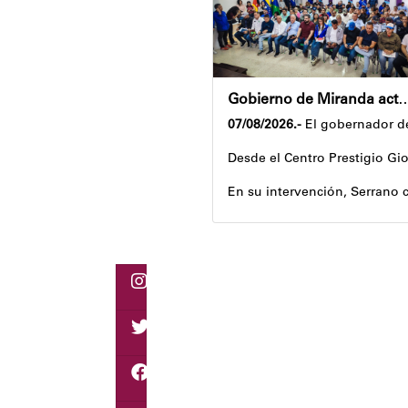
Gobierno de Miranda activa plan de ahorro en
07/08/2026.-
El gobernador de
Desde el Centro Prestigio Gio
En su intervención, Serrano c
Igualmente, explicó que el pr
Despliegue territorial
El encuentro contó con la pa
Como parte de los acuerdos or
Joshua Piña