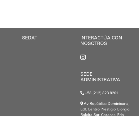
a se enmarca en la política social impulsada por el a
so
SEDAT
INTERACTÚA CON
NOSOTROS
SEDE
ADMINISTRATIVA
+58 (212) 823.8201
Av República Dominicana,
Edf. Centro Prestigio Giorgio,
Boleita Sur. Caracas, Edo
Miranda.
G-20000148-8