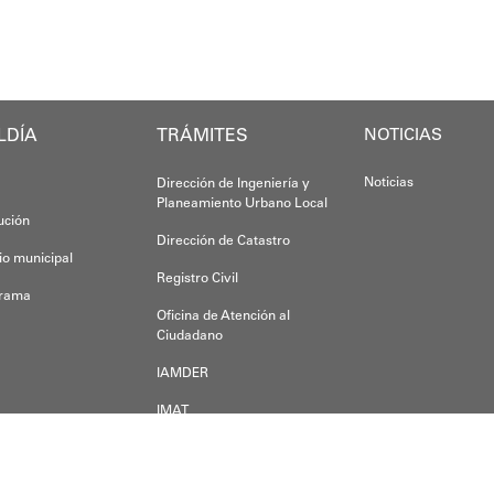
Yois Coellar
Esta iniciativ
LDÍA
TRÁMITES
Oskarina Ros
NOTICIAS
Noticias
Dirección de Ingeniería y
Planeamiento Urbano Local
tución
Dirección de Catastro
io municipal
Registro Civil
grama
Oficina de Atención al
Ciudadano
IAMDER
IMAT
Dirección de Desarrollo
Económico