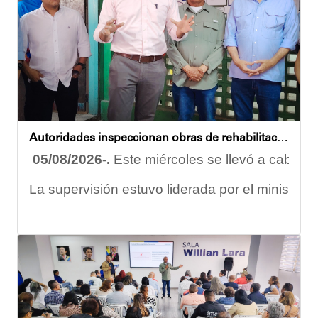
Esta iniciativa se enmarca en la política social
Oskarina Rosso
Autoridades inspeccionan obras de rehabilitación en la U.E.N. José Antonio Calcaño en Caucagüita
05/08/2026-.
Este miércoles se llevó a cabo un
La supervisión estuvo liderada por el ministro
Las obras en ejecución contemplan
la pintura 
El alcalde Diógenes Lara expresó sus palabras d
"
Damos las gracias por esta recuperación en el 