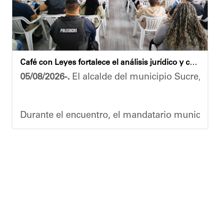
​Por su parte, el gobernador del estado Miranda,
​"Tenemos un desafío en todo el estado Miranda 
Finalmente, el ministro de Educación, Héctor R
Café con Leyes fortalece el análisis jurídico y constitucional en el municipio Sucre
Esta jornada ratifica el esfuerzo articulado en
05/08/2026-.
El alcalde del municipio Sucre, Dióg
Joshua Piña.
Durante el encuentro, el mandatario municipal s
Vladimir Blanco, abogado y participante activo 
El programa "Café con Leyes" se consolida como 