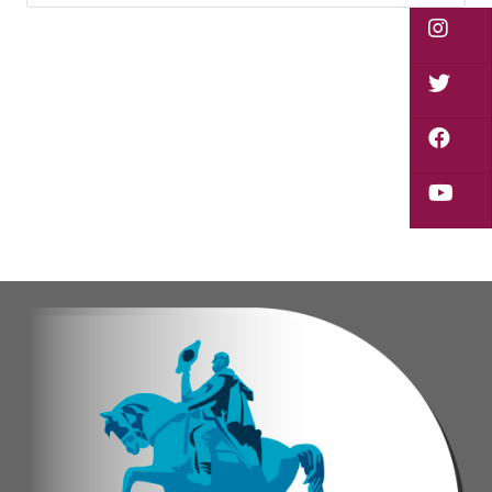
Vladimir Blanco, abogado y participante activo 
El programa "Café con Leyes" se consolida como 
Oskarina Rosso.