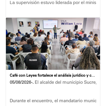
La supervisión estuvo liderada por el ministro
Las obras en ejecución contemplan
la pintura 
El alcalde Diógenes Lara expresó sus palabras d
"
Damos las gracias por esta recuperación en el 
​Por su parte, el gobernador del estado Miranda,
​"Tenemos un desafío en todo el estado Miranda 
Finalmente, el ministro de Educación, Héctor Ro
Café con Leyes fortalece el análisis jurídico y constitucional en el municipio Sucre
Esta jornada ratifica el esfuerzo articulado en
05/08/2026-.
El alcalde del municipio Sucre, Dióg
Joshua Piña.
Durante el encuentro, el mandatario municipal s