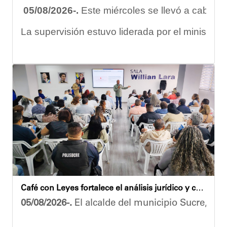
05/08/2026-.
Este miércoles se llevó a cabo un
La supervisión estuvo liderada por el ministro
Las obras en ejecución contemplan
la pintura 
El alcalde Diógenes Lara expresó sus palabras d
"
Damos las gracias por esta recuperación en el 
​Por su parte, el gobernador del estado Miranda,
​"Tenemos un desafío en todo el estado Miranda 
Finalmente, el ministro de Educación, Héctor R
Café con Leyes fortalece el análisis jurídico y constitucional en el municipio Sucre
Esta jornada ratifica el esfuerzo articulado en
05/08/2026-.
El alcalde del municipio Sucre, Dióg
Joshua Piña.