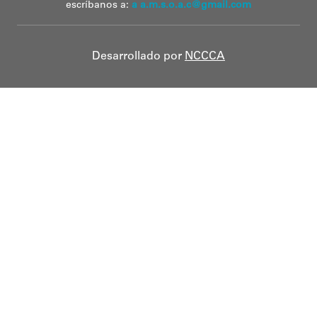
escríbanos a:
a a.m.s.o.a.c@gmail.com
Desarrollado por
NCCCA