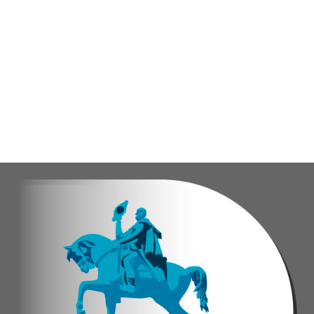
Durante la actividad, los asistentes contaron se
Eudicis Viva, habitante de la comunidad y benef
Esta iniciativa se enmarca en la política social
Oskarina Rosso