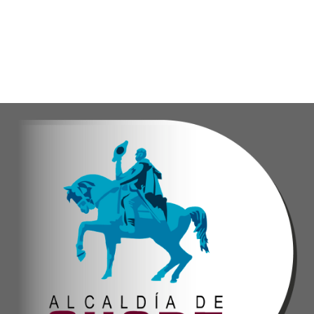
Eudicis Viva, habitante de la comunidad y benef
Esta iniciativa se enmarca en la política social
Oskarina Rosso