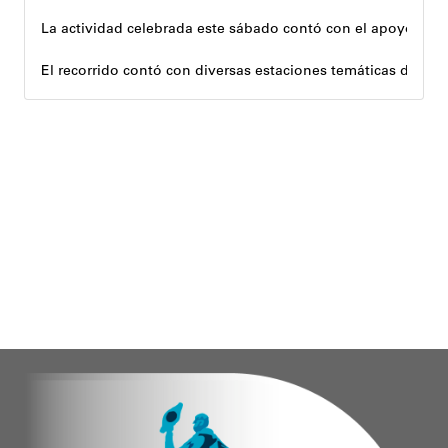
La actividad celebrada este sábado contó con el apoyo de 
El recorrido contó con diversas estaciones temáticas diseña
Cuerpo y movimiento: espacio dedicado a la activación f
Juegos didácticos: memoria y dinámicas didácticas enf
Cultura, sombra y cosecha: actividad lúdico-educativa or
El encuentro congregó a abuelos provenientes de tres parro
Con estas iniciativas, el alcalde Diógenes Lara reafirma su
Andyvell Román