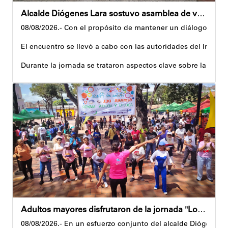
Alcalde Diógenes Lara sostuvo asamblea de vecinos con juntas de condominio de Palo Verde
08/08/2026.- Con el propósito de mantener un diálogo direct
El encuentro se llevó a cabo con las autoridades del Instit
Durante la jornada se trataron aspectos clave sobre la reco
El alcalde tomó nota de las quejas, sugerencias y solicitu
Además, estas acciones se ejecutan en articulación con los 
Andyvell Román
Adultos mayores disfrutaron de la jornada "Los abuelos ríen, Venezuela ríe"
08/08/2026.- En un esfuerzo conjunto del alcalde Diógenes La