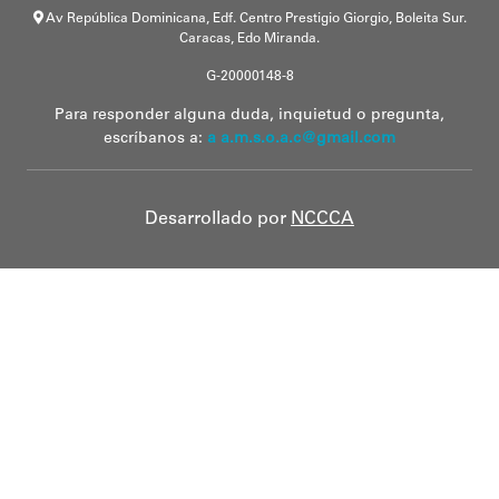
Av República Dominicana, Edf. Centro Prestigio Giorgio, Boleita Sur.
Caracas, Edo Miranda.
G-20000148-8
Para responder alguna duda, inquietud o pregunta,
escríbanos a:
a a.m.s.o.a.c@gmail.com
Desarrollado por
NCCCA