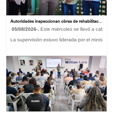
Oskarina Rosso
Autoridades inspeccionan obras de rehabilitación en la U.E.N. José Antonio Calcaño en Caucagüita
05/08/2026-.
Este miércoles se llevó a cabo un
La supervisión estuvo liderada por el ministro
Las obras en ejecución contemplan
la pintura 
El alcalde Diógenes Lara expresó sus palabras d
"
Damos las gracias por esta recuperación en el 
​Por su parte, el gobernador del estado Miranda,
​"Tenemos un desafío en todo el estado Miranda 
Finalmente, el ministro de Educación, Héctor R