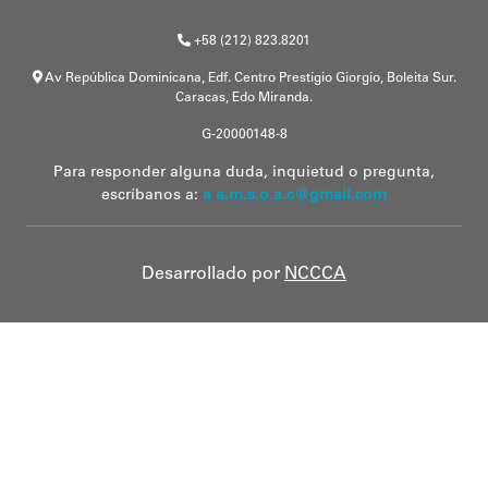
+58 (212) 823.8201
Av República Dominicana, Edf. Centro Prestigio Giorgio, Boleita Sur.
Caracas, Edo Miranda.
G-20000148-8
Para responder alguna duda, inquietud o pregunta,
escríbanos a:
a a.m.s.o.a.c@gmail.com
Desarrollado por
NCCCA