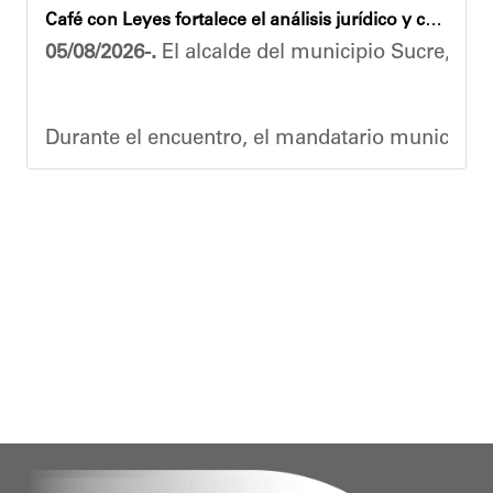
Café con Leyes fortalece el análisis jurídico y constitucional en el municipio Sucre
Esta jornada ratifica el esfuerzo articulado en
05/08/2026-.
El alcalde del municipio Sucre, Dióg
Joshua Piña.
Durante el encuentro, el mandatario municipal s
Vladimir Blanco, abogado y participante activo 
El programa "Café con Leyes" se consolida como 
Oskarina Rosso.