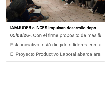
IAMJUDER e INCES impulsan desarrollo deportivo con nuevos talleres de formación para promotores
05/08/26-.
Con el firme propósito de masificar l
Esta iniciativa, está dirigida a líderes comuni
El Proyecto Productivo Laboral abarca áreas fun
Este programa no solo abarca el rendimiento fí
"La formación de promotores deportivos represen
En este sentido, Nerys Arraiz aspirante a promo
Con estas acciones, el Gobierno Nacional, Regio
Yois Coellar