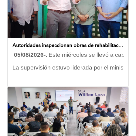
Esta iniciativa se enmarca en la política social
Oskarina Rosso
Autoridades inspeccionan obras de rehabilitación en la U.E.N. José Antonio Calcaño en Caucagüita
05/08/2026-.
Este miércoles se llevó a cabo un
La supervisión estuvo liderada por el ministro
Las obras en ejecución contemplan
la pintura 
El alcalde Diógenes Lara expresó sus palabras d
"
Damos las gracias por esta recuperación en el 
​Por su parte, el gobernador del estado Miranda,