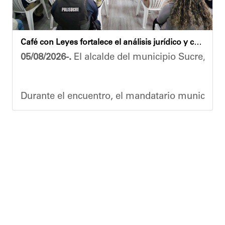
​"Tenemos un desafío en todo el estado Miranda 
Finalmente, el ministro de Educación, Héctor Ro
Café con Leyes fortalece el análisis jurídico y constitucional en el municipio Sucre
Esta jornada ratifica el esfuerzo articulado en
05/08/2026-.
El alcalde del municipio Sucre, Dióg
Joshua Piña.
Durante el encuentro, el mandatario municipal s
Vladimir Blanco, abogado y participante activo 
El programa "Café con Leyes" se consolida como 