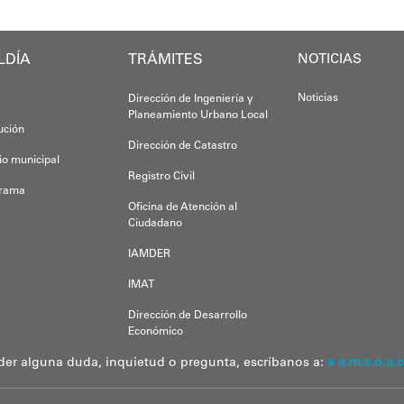
LDÍA
TRÁMITES
NOTICIAS
Noticias
Dirección de Ingeniería y
Planeamiento Urbano Local
tución
Dirección de Catastro
io municipal
Registro Civil
grama
Oficina de Atención al
Ciudadano
IAMDER
IMAT
Dirección de Desarrollo
Económico
der alguna duda, inquietud o pregunta, escríbanos a:
a a.m.s.o.a