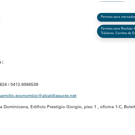
Permiso para mercados 
Permiso para Realizar 
Tráileres, Carritos de 
 :
624 / 0412.6066539
sarrollo.economico@alcaldiasucre.net
 Dominicana, Edificio Prestigio Giorgio, piso 1 , oficina 1-C, Boleí