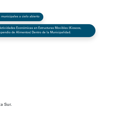
municipales a cielo abierto
Actividades Económicas en Estructuras Movibles (Kioscos,
Expendio de Alimentos) Dentro de la Municipalidad.
ta Sur.