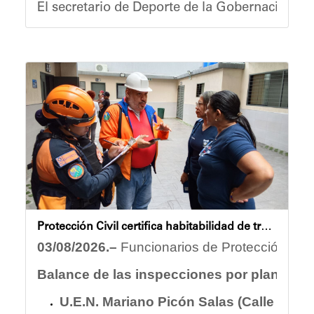
El secretario de Deporte de la Gobernación de
Por su parte, el vicepresidente del Instituto
Los Juegos Deportivos "Venezuela Renace 2026"
Volleyball
Kickingball
Béisbol 5
Basketball
Dominó
Fútbol sala
Ajedrez
Mini atletismo
Protección Civil certifica habitabilidad de tres planteles educativos en el municipio Sucre tras inspecciones técnicas
Las competencias se disputan en las categorías
03/08/2026.–
Funcionarios de Protección Civil
Este evento deportivo se ejecuta de forma sim
Balance de las inspecciones por plantel:
U.E.N. Mariano Picón Salas (Calle Lebru
Yois Coellar