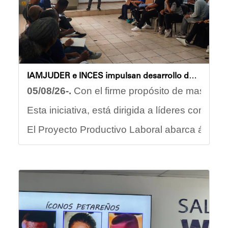
IAMJUDER e INCES impulsan desarrollo deportivo con nuevos talleres de formación para promotores
05/08/26-.
Con el firme propósito de masificar 
Esta iniciativa, está dirigida a líderes comun
El Proyecto Productivo Laboral abarca áreas f
Este programa no solo abarca el rendimiento f
"La formación de promotores deportivos repres
En este sentido, Nerys Arraiz aspirante a prom
Con estas acciones, el Gobierno Nacional, Reg