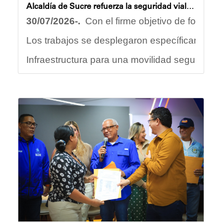
Alcaldía de Sucre refuerza la seguridad vial con trabajos de demarcación en la parroquia Leoncio Martínez
30/07/2026-.
Con el firme objetivo de fortalec
Los trabajos se desplegaron específicamente en
Infraestructura para una movilidad segura
Durante el despliegue, las cuadrillas especial
Pasos peatonales: Renovados para garantiz
Líneas de pare y flechas: Reactivadas para o
Líneas continuas y de borde: Reforzadas pa
Mantenimiento de brocales: Pintados para d
Estas acciones forman parte de la planificac
Oskarina Rosso