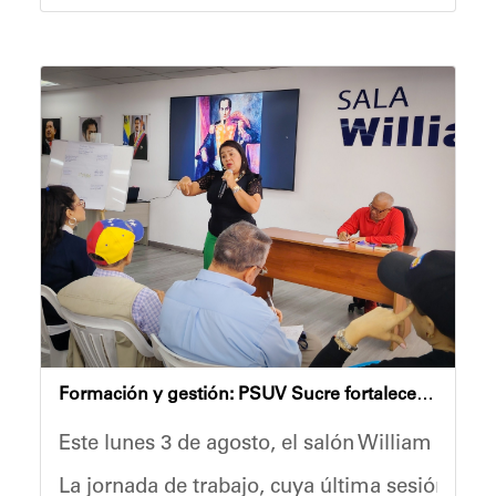
U.E.N. Dr. José de Jesús Arocha (Aveni
U.E.N. Dr. Rafael Napoleón Baute (Zona 
Al respecto, el ingeniero Oscar Pino destacó l
El cuerpo directivo de las instituciones recibi
“
Me siento feliz y contenta de recibir a Protec
Con estas acciones, la Alcaldía de Sucre y Pr
Anyelimar Sierra
Formación y gestión: PSUV Sucre fortalece su debate político en el salón William Lara
Este lunes 3 de agosto, el salón William Lara 
La jornada de trabajo, cuya última sesión se r