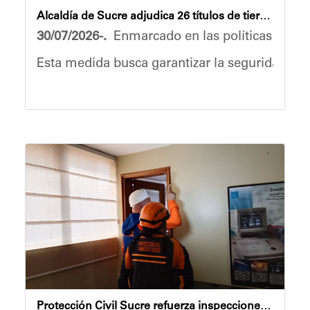
Alcaldía de Sucre adjudica 26 títulos de tierra a familias de Petare Norte y La Dolorita
30/07/2026-.
Enmarcado en las políticas de just
Esta medida busca garantizar la seguridad jurí
Durante el acto de entrega, el mandatario loca
“Esta es una deuda histórica y estamos tratand
La regularización de la tenencia de la tierra 
Seguridad jurídica:
Respaldo legal e instit
Financiamiento:
Apertura a créditos bancar
Proyectos socio-productivos:
Activación de
Protección Civil Sucre refuerza inspecciones de seguridad estructural en Petare