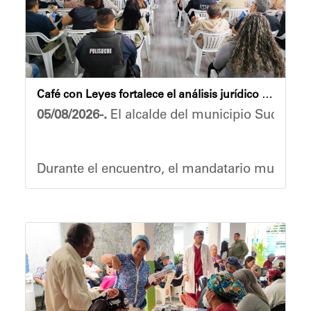
​"Tenemos un desafío en todo el estado Mirand
Finalmente, el ministro de Educación, Héctor 
Esta jornada ratifica el esfuerzo articulado 
Café con Leyes fortalece el análisis jurídico y constitucional en el municipio Sucre
Joshua Piña.
05/08/2026-.
El alcalde del municipio Sucre, Di
Durante el encuentro, el mandatario municipal 
Vladimir Blanco, abogado y participante activ
El programa "Café con Leyes" se consolida como