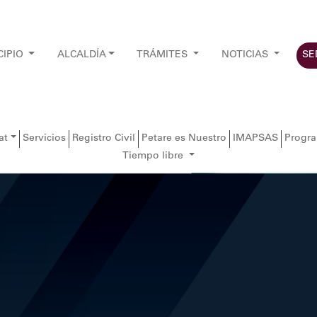
CIPIO
ALCALDÍA
TRÁMITES
NOTICIAS
SE
at
Servicios
Registro Civil
Petare es Nuestro
IMAPSAS
Progr
Tiempo libre