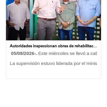
Esta iniciativa se enmarca en la política social
Oskarina Rosso
Autoridades inspeccionan obras de rehabilitación en la U.E.N. José Antonio Calcaño en Caucagüita
05/08/2026-.
Este miércoles se llevó a cabo un
La supervisión estuvo liderada por el ministro
Las obras en ejecución contemplan
la pintura 
El alcalde Diógenes Lara expresó sus palabras d
"
Damos las gracias por esta recuperación en el 