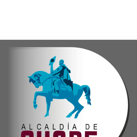
​Por su parte, el gobernador del estado Miranda,
​"Tenemos un desafío en todo el estado Miranda 
Finalmente, el ministro de Educación, Héctor Ro
Esta jornada ratifica el esfuerzo articulado en
Joshua Piña.