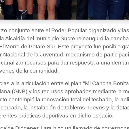
rzo conjunto entre el Poder Popular organizado y la
, la Alcaldía del municipio Sucre reinauguró la canc
El Morro de Petare Sur. Este proyecto fue posible gra
r Nacional de la Juventud, mecanismo de participac
ó canalizar recursos para dar respuesta a una dema
jóvenes de la comunidad.
ias a la articulación entre el plan "Mi Cancha Bonita
riana (GNB) y los recursos aprobados mediante la 
ecto contempló la renovación total del techado, la ap
el cercado, la instalación de tableros nuevos y la dota
erentes prácticas deportivas en dicho espacio.
 alcalde Diógenes Lara hizo un llamado de correspons