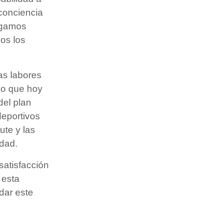
 conciencia
igamos
dos los
as labores
 lo que hoy
del plan
deportivos
ute y las
idad.
satisfacción
 esta
dar este