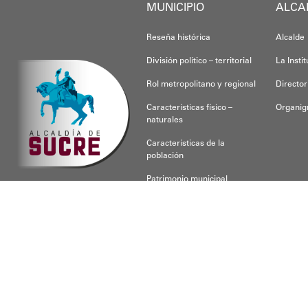
MUNICIPIO
ALCA
Reseña histórica
Alcalde
División político – territorial
La Insti
Rol metropolitano y regional
Director
Características físico –
Organi
naturales
Características de la
población
Patrimonio municipal
CONOCE SUCRE
Para respon
Desarrollado por
NCCCA