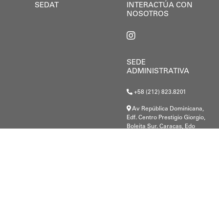
SEDAT
INTERACTÚA CON
NOSOTROS
SEDE
ADMINISTRATIVA
+58 (212) 823.8201
Av República Dominicana,
Edf. Centro Prestigio Giorgio,
Boleita Sur. Caracas, Edo
Miranda.
G-20000148-8
.c@gmail.com