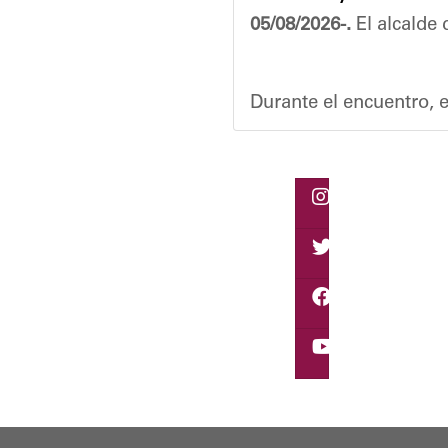
05/08/2026-.
El alcalde 
Durante el encuentro, e
Vladimir Blanco, aboga
El programa "Café con L
Oskarina Rosso.