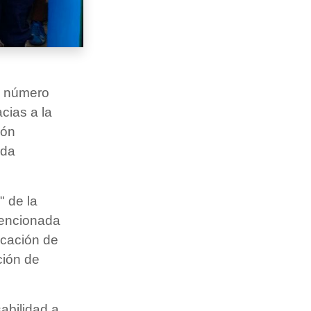
s
ha número
cias a la
ión
nda
" de la
mencionada
licación de
ción de
abilidad a