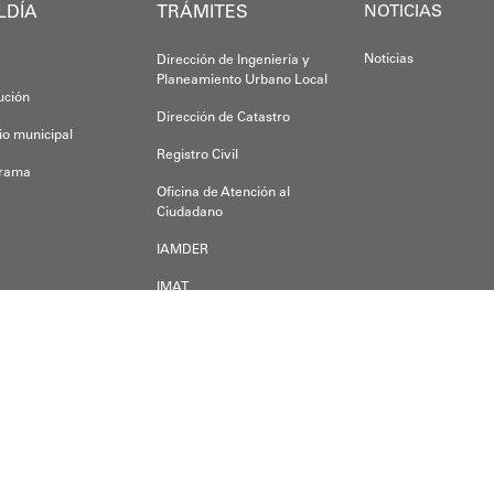
LDÍA
TRÁMITES
NOTICIAS
Noticias
Dirección de Ingeniería y
Planeamiento Urbano Local
tución
Dirección de Catastro
io municipal
Registro Civil
grama
Oficina de Atención al
Ciudadano
IAMDER
IMAT
Dirección de Desarrollo
Económico
der alguna duda, inquietud o pregunta, escríbanos a:
a a.m.s.o.a