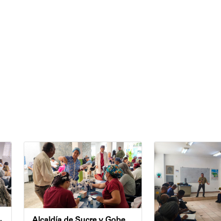
cional en el municipio Sucre
Alcaldía de Sucre y Gobernación de Miranda atendieron a más de 100 adultos mayores en Petare