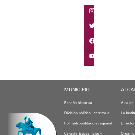
Vladimir Blanco, aboga
El programa "Café con L
Oskarina Rosso.
MUNICIPIO
ALCA
Reseña histórica
Alcalde
División político – territorial
La Insti
Rol metropolitano y regional
Director
Características físico –
Organi