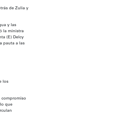
trás de Zulia y
gua y las
ó la ministra
ta (E) Delcy
la pauta a las
e los
un compromiso
 lo que
rculan