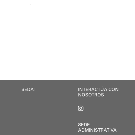
mpacto positivo de estos espacios de discusión para 
 equipo que labora en este hogar. Llego temprano e
 no solo abarca el rendimiento físico de quienes se
 de promotores deportivos representa un pilar clave 
ultidisciplinario de la Alcaldía de Sucre y la Gober
e busca actualizar los conocimientos del sector lega
o, Nerys Arraiz aspirante a promotora deportiva, man
iones, el Gobierno Nacional, Regional y Municipal de
SEDAT
INTERACTÚA CON
NOSOTROS
SEDE
ADMINISTRATIVA