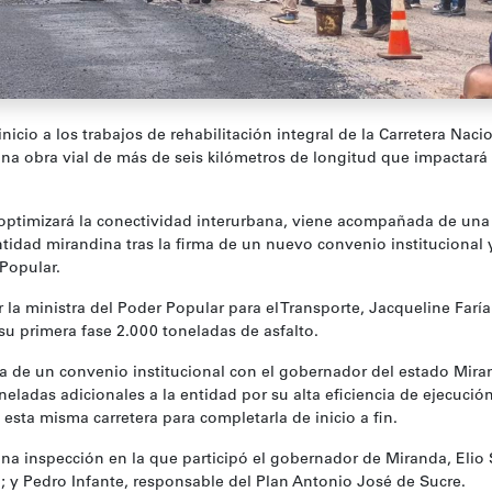
inicio a los trabajos de rehabilitación integral de la Carretera Naci
na obra vial de más de seis kilómetros de longitud que impactará
e optimizará la conectividad interurbana, viene acompañada de un
ntidad mirandina tras la firma de un nuevo convenio institucional 
Popular.
r la ministra del Poder Popular para el Transporte, Jacqueline Faría
 su primera fase 2.000 toneladas de asfalto.
ma de un convenio institucional con el gobernador del estado Mira
eladas adicionales a la entidad por su alta eficiencia de ejecución
 esta misma carretera para completarla de inicio a fin.
 una inspección en la que participó el gobernador de Miranda, Elio 
; y Pedro Infante, responsable del Plan Antonio José de Sucre.