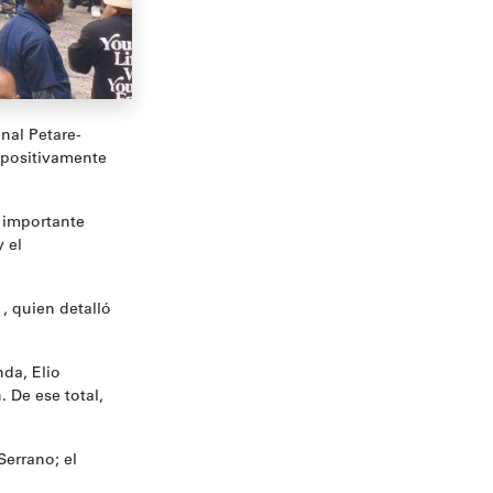
onal Petare-
 positivamente
a importante
y el
 , quien detalló
nda, Elio
. De ese total,
Serrano; el