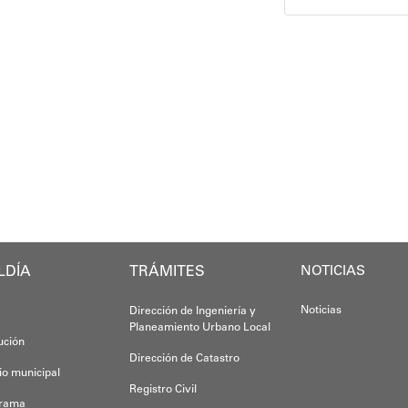
do y participante activo en la jornada, destacó el i
“Tengo una excelente atención por parte del
Este programa
"La formación
Gracias al trabajo articulado de un equipo m
eyes" se consolida como una iniciativa permanente qu
En este sentid
Con estas acc
Anyelimar Sierra.
Yois Coellar
LDÍA
TRÁMITES
NOTICIAS
Noticias
Dirección de Ingeniería y
Planeamiento Urbano Local
tución
Dirección de Catastro
io municipal
Registro Civil
grama