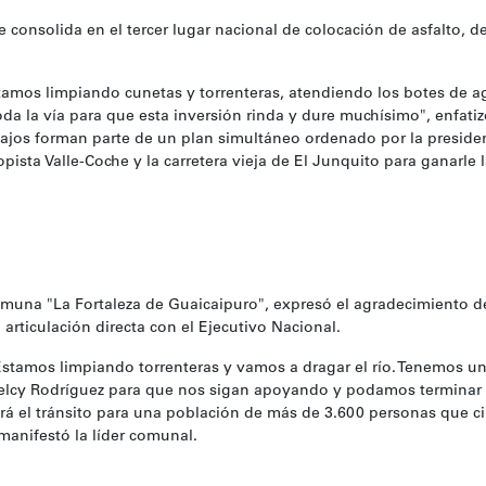
 consolida en el tercer lugar nacional de colocación de asfalto, de
estamos limpiando cunetas y torrenteras, atendiendo los botes de a
da la vía para que esta inversión rinda y dure muchísimo", enfatiz
bajos forman parte de un plan simultáneo ordenado por la presiden
opista Valle-Coche y la carretera vieja de El Junquito para ganarle 
omuna "La Fortaleza de Guaicaipuro", expresó el agradecimiento d
articulación directa con el Ejecutivo Nacional.
 Estamos limpiando torrenteras y vamos a dragar el río. Tenemos 
Delcy Rodríguez para que nos sigan apoyando y podamos terminar
á el tránsito para una población de más de 3.600 personas que ci
 manifestó la líder comunal.