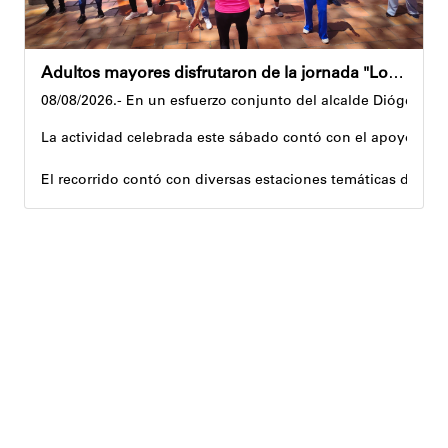
Adultos mayores disfrutaron de la jornada "Los abuelos ríen, Venezuela ríe"
08/08/2026.- En un esfuerzo conjunto del alcalde Diógenes La
La actividad celebrada este sábado contó con el apoyo de 
El recorrido contó con diversas estaciones temáticas diseña
Cuerpo y movimiento: espacio dedicado a la activación f
Juegos didácticos: memoria y dinámicas didácticas enf
Cultura, sombra y cosecha: actividad lúdico-educativa or
El encuentro congregó a abuelos provenientes de tres parro
Con estas iniciativas, el alcalde Diógenes Lara reafirma su
Andyvell Román