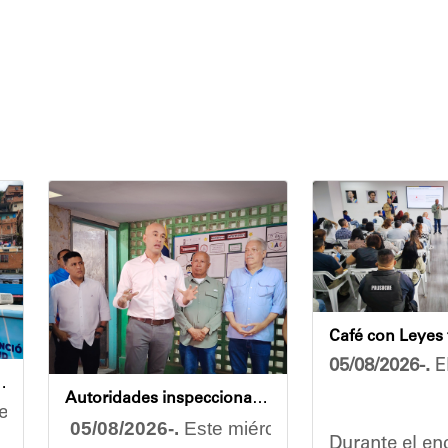
05/08/2026-.
El
endidas en jornada integral
Autoridades inspeccionan obras de rehabilitación en la U.E.N. José Antonio Calcaño en Caucagüita
rzo conjunto por garantizar el bienestar de las comu
05/08/2026-.
Este miércoles se llevó a cabo
Durante el enc