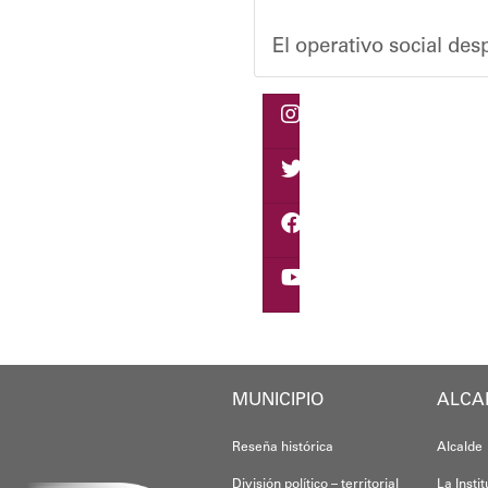
El operativo social de
Durante la actividad, l
Eudicis Viva, habitante
Esta iniciativa se enma
Oskarina Rosso
MUNICIPIO
ALCA
Reseña histórica
Alcalde
División político – territorial
La Insti