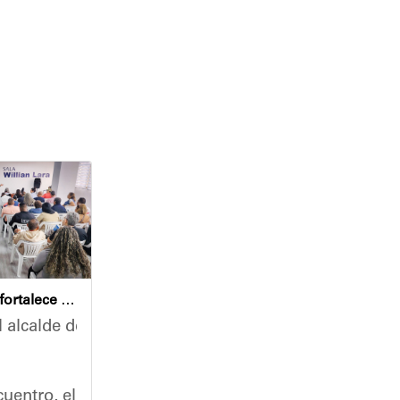
Café con Leyes fortalece el análisis jurídico y constitucional en el municipio Sucre
 alcalde del municipio Sucre, Diógenes Lara, encabezó
nidades, la Alcaldía del Municipio Sucre y el Instit
 un recorrido de inspección en las instalaciones de 
uentro, el mandatario municipal se reunió con un nut