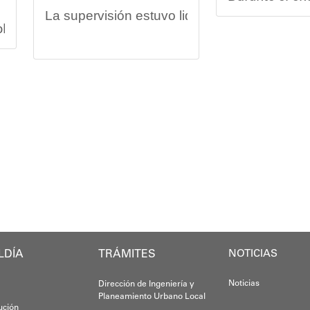
La supervisión estuvo liderada por el minist
splegó un equipo multidisciplinario que ofreció aten
Vladimir Blan
Las obras en ejecución contemplan
la pintu
os asistentes contaron servicios de medicina general 
El alcalde Diógenes Lara expresó sus palabra
El programa "
"
Damos las gracias por esta recuperación en 
 de la comunidad y beneficiaria del operativo, destac
​Por su parte, el gobernador del estado Miran
​"Tenemos un desafío en todo el estado Miran
Oskarina Ros
rca en la política social impulsada por el alcalde Di
Finalmente, el ministro de Educación, Héctor
Esta jornada ratifica el esfuerzo articulado
LDÍA
TRÁMITES
NOTICIAS
Joshua Piña.
Noticias
Dirección de Ingeniería y
Planeamiento Urbano Local
tución