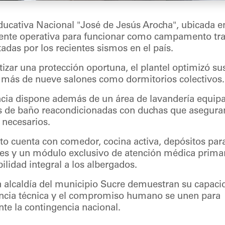
ucativa Nacional "José de Jesús Arocha", ubicada en
nte operativa para funcionar como campamento tran
ctadas por los recientes sismos en el país.
izar una protección oportuna, el plantel optimizó su
o más de nueve salones como dormitorios colectivos.
ncia dispone además de un área de lavandería equip
as de baño reacondicionadas con duchas que asegura
 necesarios.
 cuenta con comedor, cocina activa, depósitos para
nes y un módulo exclusivo de atención médica primar
ilidad integral a los albergados.
a alcaldía del municipio Sucre demuestran su capaci
iencia técnica y el compromiso humano se unen para
nte la contingencia nacional.