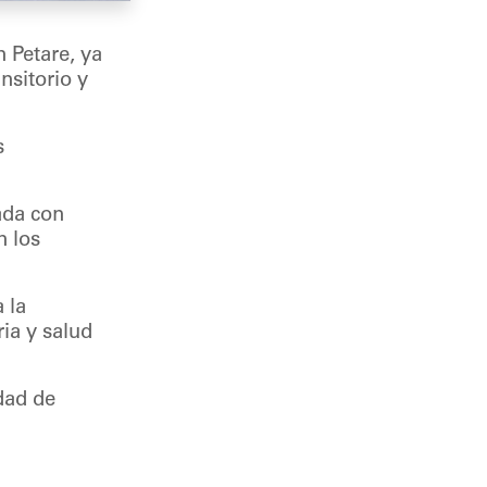
 Petare, ya
sitorio y
s
ada con
n los
 la
ia y salud
dad de